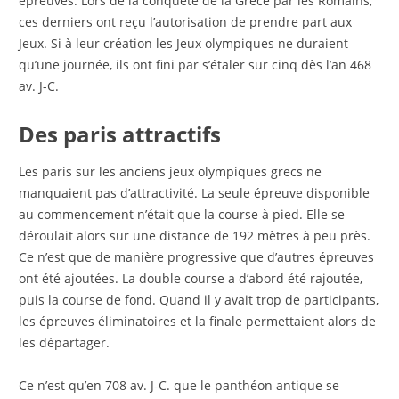
épreuves. Lors de la conquête de la Grèce par les Romains,
ces derniers ont reçu l’autorisation de prendre part aux
Jeux. Si à leur création les Jeux olympiques ne duraient
qu’une journée, ils ont fini par s’étaler sur cinq dès l’an 468
av. J-C.
Des paris attractifs
Les paris sur les anciens jeux olympiques grecs ne
manquaient pas d’attractivité. La seule épreuve disponible
au commencement n’était que la course à pied. Elle se
déroulait alors sur une distance de 192 mètres à peu près.
Ce n’est que de manière progressive que d’autres épreuves
ont été ajoutées. La double course a d’abord été rajoutée,
puis la course de fond. Quand il y avait trop de participants,
les épreuves éliminatoires et la finale permettaient alors de
les départager.
Ce n’est qu’en 708 av. J-C. que le panthéon antique se