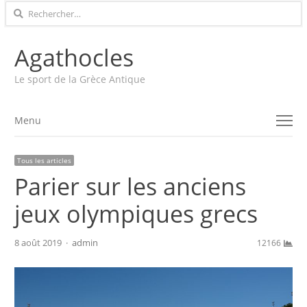
Rechercher :
Agathocles
Le sport de la Grèce Antique
Menu
Menu
Tous les articles
Parier sur les anciens
jeux olympiques grecs
Author
8 août 2019
admin
12166