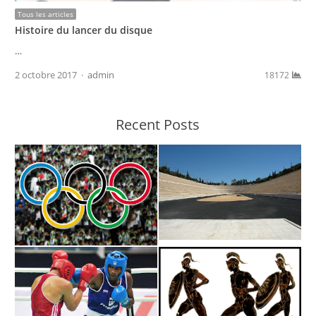
Tous les articles
Histoire du lancer du disque
…
Author
2 octobre 2017
admin
18172
Recent Posts