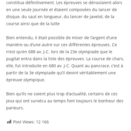
constitua définitivement. Les épreuves se déroulaient alors
en une seule journée et étaient composées du lancer de
disque, du saut en longueur, du lancer de javelot, de la
course ainsi que de la lutte
Bien entendu, il était possible de miser de l’argent d’une
manière ou d’une autre sur ces différentes épreuves. Ce
n’est qu’en 688 av. J-C. lors de la 23
e
olympiade que le
pugilat entra dans la liste des épreuves. La course de chars,
elle, fut introduite en 680 av. J-C. Quant au pancrace, c’est à
partir de la 3
e
olympiade qu’il devint véritablement une
épreuve olympique.
Bien qu’ils ne soient plus trop d’actualité, certains de ces
jeux qui ont survécu au temps font toujours le bonheur des
parieurs.
Post Views:
12 166