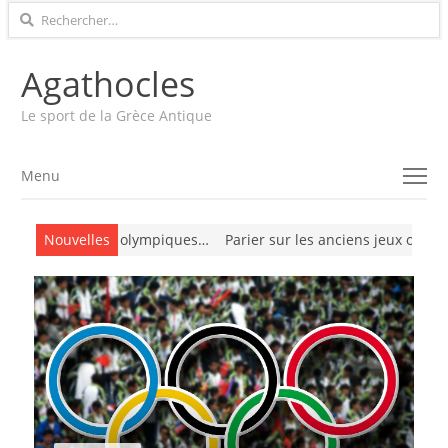
Rechercher :
Agathocles
Le sport de la Grèce Antique
Menu
Menu
 sur les Jeux olympiques…
Nouvelles
Parier sur les anciens jeux olympiques