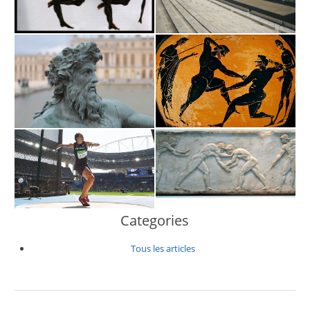
Categories
Tous les articles