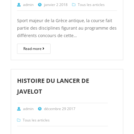
admin
janvier 2 2018
Tous les articles
Sport majeur de la Grèce antique, la course fait
partie des disciplines figurant au programme des
différents concours de cette…
Read more
HISTOIRE DU LANCER DE
JAVELOT
admin
décembre 29 2017
Tous les articles