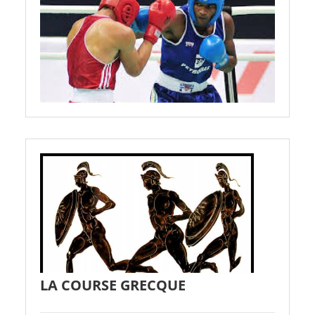
LA COURSE GRECQUE