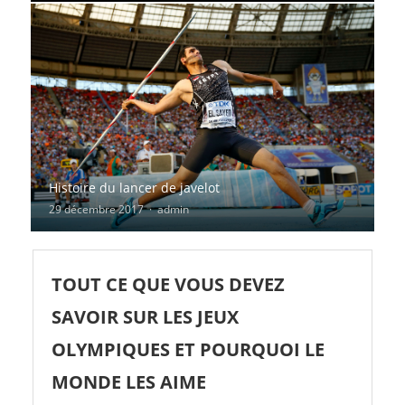
Histoire du lancer de javelot
Author
29 décembre 2017
admin
TOUT CE QUE VOUS DEVEZ
SAVOIR SUR LES JEUX
OLYMPIQUES ET POURQUOI LE
MONDE LES AIME