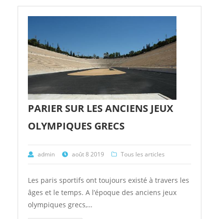
PARIER SUR LES ANCIENS JEUX
OLYMPIQUES GRECS
admin
août 8 2019
Tous les articles
Les paris sportifs ont toujours existé à travers les
âges et le temps. A l’époque des anciens jeux
olympiques grecs,…