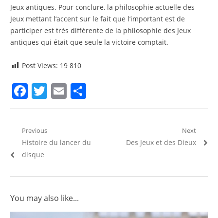
Jeux antiques. Pour conclure, la philosophie actuelle des
Jeux mettant l‘accent sur le fait que l‘important est de
participer est très différente de la philosophie des Jeux
antiques qui était que seule la victoire comptait.
Post Views:
19 810
Facebook
Twitter
Email
Partager
Navigation
Previous
Next
Previous
Next
Histoire du lancer du
Des Jeux et des Dieux
de
post:
post:
disque
l’article
You may also like...