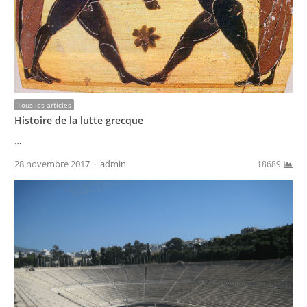
Tous les articles
Histoire de la lutte grecque
…
Author
28 novembre 2017
admin
18689