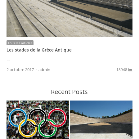
Tous les articles
Les stades de la Grèce Antique
…
Author
2 octobre 2017
admin
18948
Recent Posts