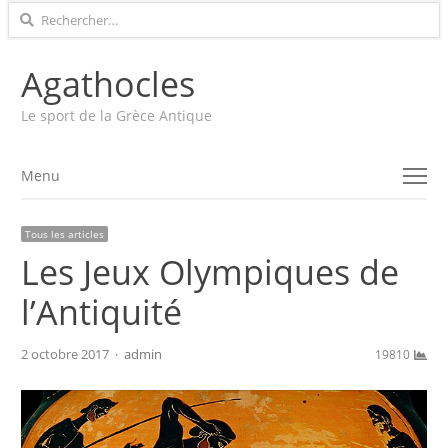
Rechercher :
Agathocles
Le sport de la Grèce Antique
Menu
Menu
Tous les articles
Les Jeux Olympiques de
l’Antiquité
Author
2 octobre 2017
admin
19810