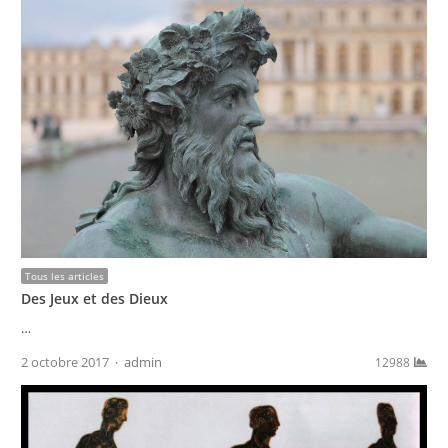
Tous les articles
Des Jeux et des Dieux
…
Author
2 octobre 2017
admin
12988