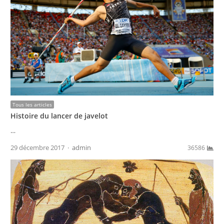
Tous les articles
Histoire du lancer de javelot
…
Author
29 décembre 2017
admin
36586